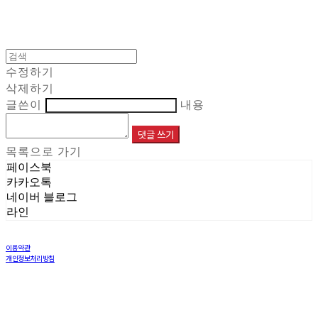
수정하기
삭제하기
글쓴이
내용
댓글 쓰기
목록으로 가기
페이스북
카카오톡
네이버 블로그
라인
이용약관
개인정보처리방침
사업자정보확인
상호: 주식회사 해민 | 대표: 이재민 | 개인정보관리책임자: 염창희 | 전화: 031-8005-6970 | 이메일:
info@haemintls.com