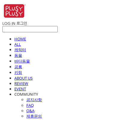
LOG IN
로그인
HOME
ALL
캐릭터
동물
바다동물
공룡
키링
ABOUT US
REVIEW
EVENT
COMMUNITY
공지사항
FAQ
Q&A
제휴문의