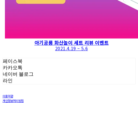
아기공룡 화산놀이 세트 리뷰 이벤트
2021.4.19 ~ 5.6
페이스북
카카오톡
네이버 블로그
라인
이용약관
개인정보처리방침
사업자정보확인
상호: 주식회사 해민 | 대표: 이재민 | 개인정보관리책임자: 염창희 | 전화: 031-8005-6970 | 이메일:
info@haemintls.com
주소: 용인시 기흥구 구성1로 22 | 사업자등록번호:
142-81-63287
| 통신판매:
2020-용인기흥-0839
|
호스팅제공자: (주)식스샵