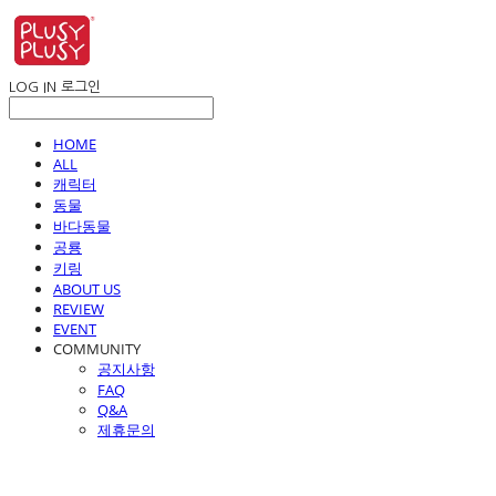
LOG IN
로그인
HOME
ALL
캐릭터
동물
바다동물
공룡
키링
ABOUT US
REVIEW
EVENT
COMMUNITY
공지사항
FAQ
Q&A
제휴문의