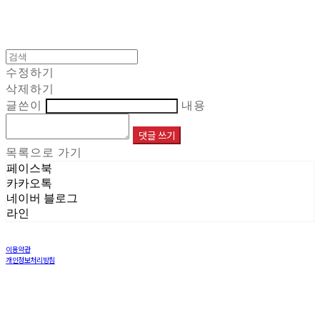
수정하기
삭제하기
글쓴이
내용
댓글 쓰기
목록으로 가기
페이스북
카카오톡
네이버 블로그
라인
이용약관
개인정보처리방침
사업자정보확인
상호: 주식회사 해민 | 대표: 이재민 | 개인정보관리책임자: 염창희 | 전화: 031-8005-6970 | 이메일:
info@haemintls.com