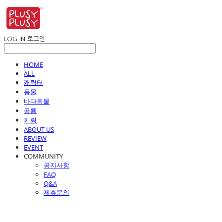
LOG IN
로그인
HOME
ALL
캐릭터
동물
바다동물
공룡
키링
ABOUT US
REVIEW
EVENT
COMMUNITY
공지사항
FAQ
Q&A
제휴문의