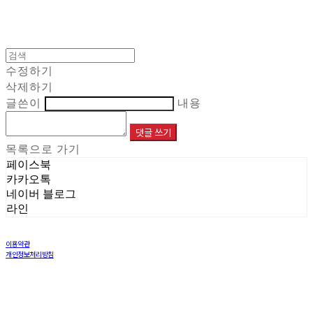
수정하기
삭제하기
글쓴이
내용
댓글 쓰기
목록으로 가기
페이스북
카카오톡
네이버 블로그
라인
이용약관
개인정보처리방침
사업자정보확인
상호: 주식회사 해민 | 대표: 이재민 | 개인정보관리책임자: 염창희 | 전화: 031-8005-6970 | 이메일:
info@haemintls.com