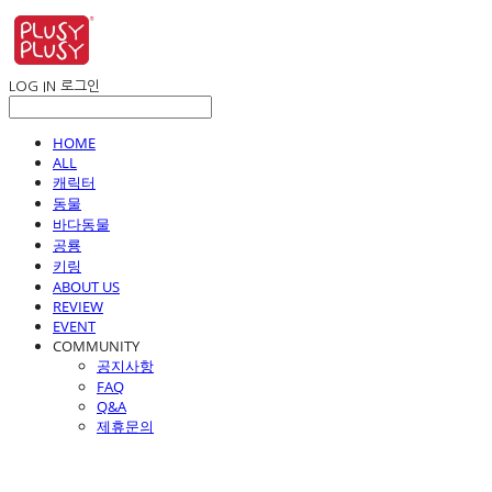
LOG IN
로그인
HOME
ALL
캐릭터
동물
바다동물
공룡
키링
ABOUT US
REVIEW
EVENT
COMMUNITY
공지사항
FAQ
Q&A
제휴문의