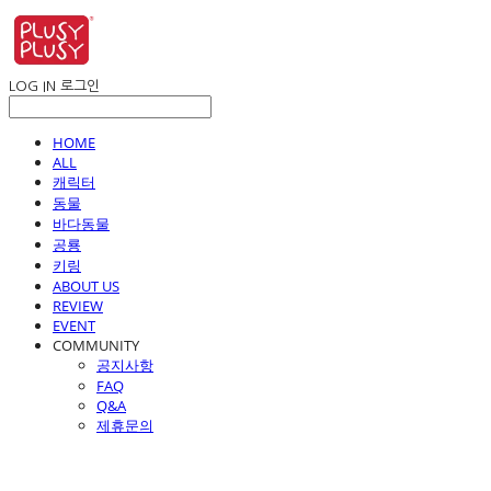
LOG IN
로그인
HOME
ALL
캐릭터
동물
바다동물
공룡
키링
ABOUT US
REVIEW
EVENT
COMMUNITY
공지사항
FAQ
Q&A
제휴문의