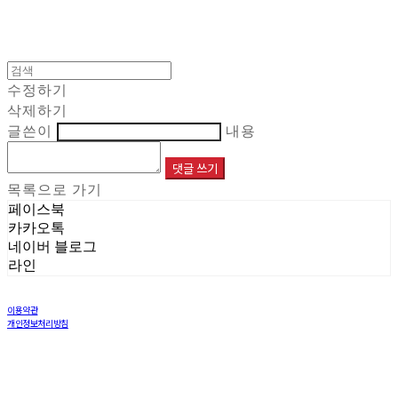
수정하기
삭제하기
글쓴이
내용
댓글 쓰기
목록으로 가기
페이스북
카카오톡
네이버 블로그
라인
이용약관
개인정보처리방침
사업자정보확인
상호: 주식회사 해민 | 대표: 이재민 | 개인정보관리책임자: 염창희 | 전화: 031-8005-6970 | 이메일:
info@haemintls.com