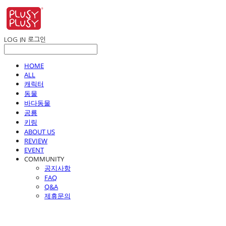
LOG IN
로그인
HOME
ALL
캐릭터
동물
바다동물
공룡
키링
ABOUT US
REVIEW
EVENT
COMMUNITY
공지사항
FAQ
Q&A
제휴문의