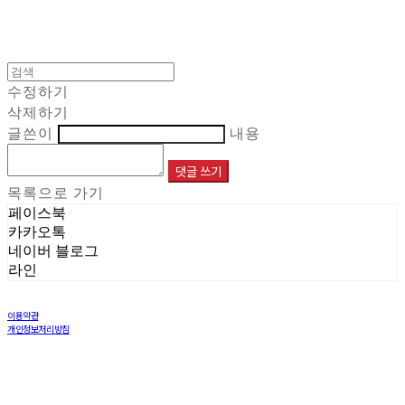
수정하기
삭제하기
글쓴이
내용
댓글 쓰기
목록으로 가기
페이스북
카카오톡
네이버 블로그
라인
이용약관
개인정보처리방침
사업자정보확인
상호: 주식회사 해민 | 대표: 이재민 | 개인정보관리책임자: 염창희 | 전화: 031-8005-6970 | 이메일:
info@haemintls.com