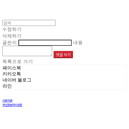
수정하기
삭제하기
글쓴이
내용
댓글 쓰기
목록으로 가기
페이스북
카카오톡
네이버 블로그
라인
이용약관
개인정보처리방침
사업자정보확인
상호: 주식회사 해민 | 대표: 이재민 | 개인정보관리책임자: 염창희 | 전화: 031-8005-6970 | 이메일:
info@haemintls.com