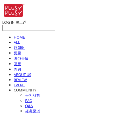
LOG IN
로그인
HOME
ALL
캐릭터
동물
바다동물
공룡
키링
ABOUT US
REVIEW
EVENT
COMMUNITY
공지사항
FAQ
Q&A
제휴문의