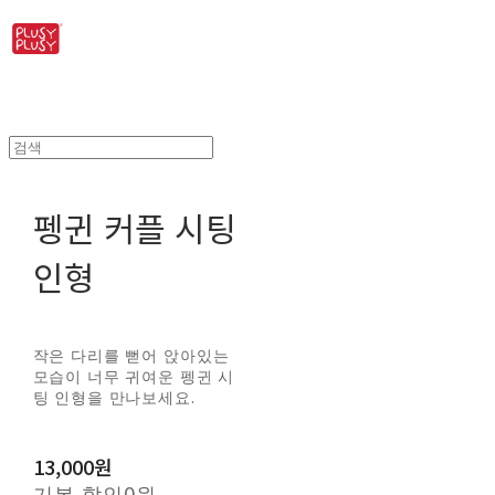
펭귄 커플 시팅
인형
작은 다리를 뻗어 앉아있는
모습이 너무 귀여운 펭귄 시
팅 인형을 만나보세요.
13,000원
기본 할인
0원