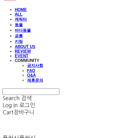
HOME
ALL
캐릭터
동물
바다동물
공룡
키링
ABOUT US
REVIEW
EVENT
COMMUNITY
공지사항
FAQ
Q&A
제휴문의
Search
검색
Log In
로그인
Cart
장바구니
플러시플러시