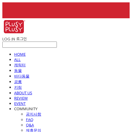
LOG IN
로그인
HOME
ALL
캐릭터
동물
바다동물
공룡
키링
ABOUT US
REVIEW
EVENT
COMMUNITY
공지사항
FAQ
Q&A
제휴문의