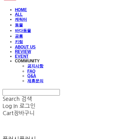
HOME
ALL
캐릭터
동물
바다동물
공룡
키링
ABOUT US
REVIEW
EVENT
COMMUNITY
공지사항
FAQ
Q&A
제휴문의
Search
검색
Log In
로그인
Cart
장바구니
플러시플러시